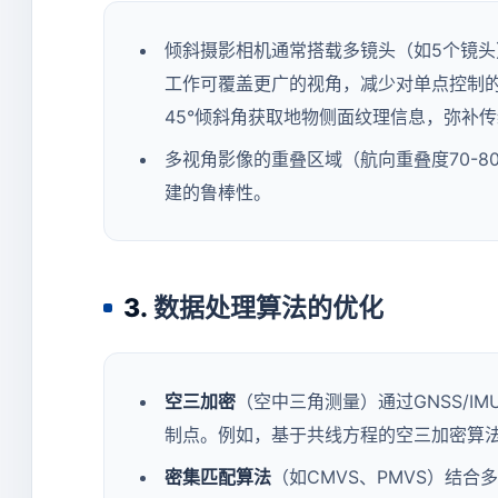
倾斜摄影相机通常搭载多镜头（如5个镜头
工作可覆盖更广的视角，减少对单点控制的
45°倾斜角获取地物侧面纹理信息，弥补
多视角影像的重叠区域（航向重叠度70-8
建的鲁棒性。
3.
数据处理算法的优化
空三加密
（空中三角测量）通过GNSS/
制点。例如，基于共线方程的空三加密算
密集匹配算法
（如CMVS、PMVS）结