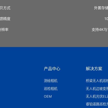
贝方式
外置存
馈精度
1
分辨率
支持4K与
产品中心
解决方案
测绘相机
桥梁无人机巡
巡检相机
无人机边坡变
OEM
无人机光伏EL
睿铂道路巡检