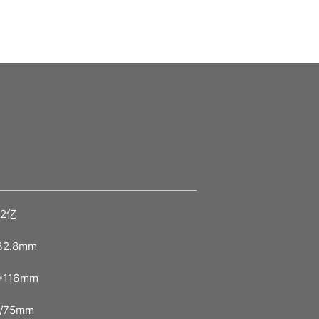
02亿
32.8mm
*116mm
0/75mm