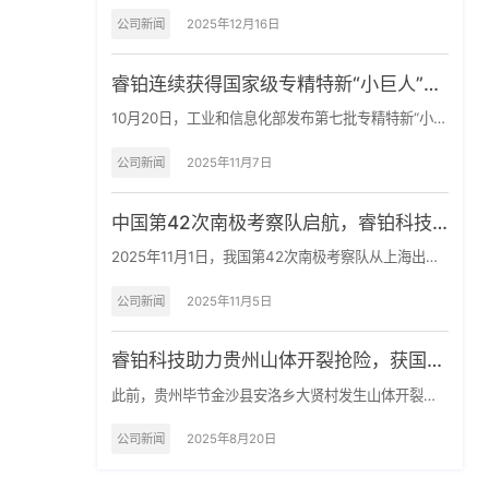
布。由深圳大学牵头，睿铂科技等单位共同参与完成
的“全空间毫米精度实景获取技术”项目荣获“技术发明
公司新闻
2025年12月16日
奖”。该项目在实景三维重建、无人机路径规划、点云
数据处理等方面取得系列创新成果，已获多项国内外
睿铂连续获得国家级专精特新“小巨人”企
发明专利授权。
业认定
10月20日，工业和信息化部发布第七批专精特新“小巨
人”企业及2025年专精特新“小巨人”复核通过企业名
单。成…
公司新闻
2025年11月7日
中国第42次南极考察队启航，睿铂科技
再助极地智能化探索
2025年11月1日，我国第42次南极考察队从上海出
征，奔赴南极。本次南极考察将推进秦岭站配套设施
建设与系统优…
公司新闻
2025年11月5日
睿铂科技助力贵州山体开裂抢险，获国家
应急管理部大数据中心致谢
此前，贵州毕节金沙县安洛乡大贤村发生山体开裂，
有35户村民居住在山下，存在安全隐患。 应急管理部
大数据中心接报…
公司新闻
2025年8月20日