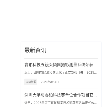
咨询报价
中文
最新资讯
睿铂科技五镜头倾斜摄影测量系统荣获重
大技术装备“省内首台套”认定
近日，四川省经济和信息化厅正式发布《关于2025年
度四川省重大技术装备首台套新材料首批次软件首版
次产品的公示》…
公司新闻
2026年3月4日
深圳大学与睿铂科技等单位合作项目获
2025年广东省科学技术奖
近日，2025年度广东省科学技术奖获奖名单正式公