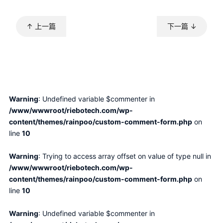
↑ 上一篇
下一篇 ↓
Warning
: Undefined variable $commenter in
/www/wwwroot/riebotech.com/wp-
content/themes/rainpoo/custom-comment-form.php
on
line
10
Warning
: Trying to access array offset on value of type null in
/www/wwwroot/riebotech.com/wp-
content/themes/rainpoo/custom-comment-form.php
on
line
10
Warning
: Undefined variable $commenter in