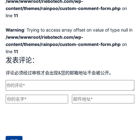
/www/wwwroot/riebotech.com/wp-
content/themes/rainpoo/custom-comment-form.php
on
line
11
Warning
: Trying to access array offset on value of type null in
/www/wwwroot/riebotech.com/wp-
content/themes/rainpoo/custom-comment-form.php
on
line
11
发表评论：
评论必须经过审核才会出现&您的邮箱地址不会被公开。