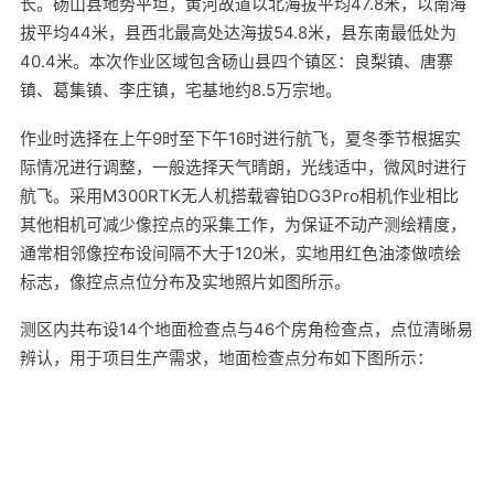
长。砀山县地势平坦，黄河故道以北海拔平均47.8米，以南海
拔平均44米，县西北最高处达海拔54.8米，县东南最低处为
40.4米。本次作业区域包含砀山县四个镇区：良梨镇、唐寨
镇、葛集镇、李庄镇，宅基地约8.5万宗地。
作业时选择在上午9时至下午16时进行航飞，夏冬季节根据实
际情况进行调整，一般选择天气晴朗，光线适中，微风时进行
航飞。采用M300RTK无人机搭载睿铂DG3Pro相机作业相比
其他相机可减少像控点的采集工作，为保证不动产测绘精度，
通常相邻像控布设间隔不大于120米，实地用红色油漆做喷绘
标志，像控点点位分布及实地照片如图所示。
测区内共布设14个地面检查点与46个房角检查点，点位清晰易
辨认，用于项目生产需求，地面检查点分布如下图所示：